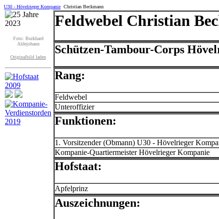
U30 - Hövelrieger Kompanie
Christian Beckmann
Feldwebel Christian B
Foto: Burkhard
Aldejohann
Schützen-Tambour-Corps Hövel
Originalbild laden
Rang:
Feldwebel
Unteroffizier
Funktionen:
1. Vorsitzender (Obmann) U30 - Hövelrieger Kompa
Kompanie-Quartiermeister Hövelrieger Kompanie
Hofstaat:
Apfelprinz
Auszeichnungen: