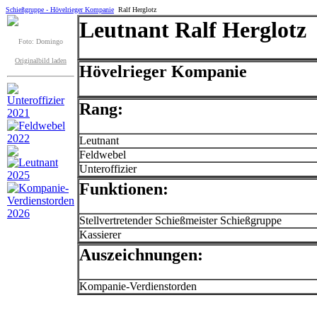
Schießgruppe - Hövelrieger Kompanie
Ralf Herglotz
Leutnant Ralf Herglotz
Foto: Domingo
Originalbild laden
Hövelrieger Kompanie
Rang:
Leutnant
Feldwebel
Unteroffizier
Funktionen:
Stellvertretender Schießmeister Schießgruppe
Kassierer
Auszeichnungen:
Kompanie-Verdienstorden